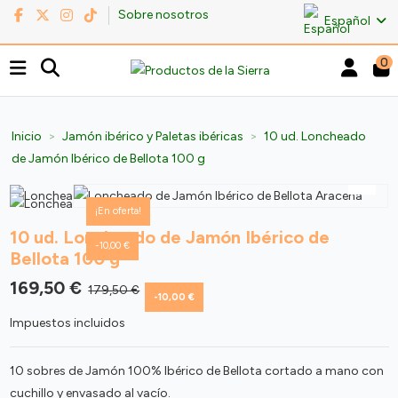
Sobre nosotros
Español
0
Inicio
Jamón ibérico y Paletas ibéricas
10 ud. Loncheado
de Jamón Ibérico de Bellota 100 g
¡En oferta!
10 ud. Loncheado de Jamón Ibérico de
-10,00 €
Bellota 100 g
169,50 €
179,50 €
-10,00 €
Impuestos incluidos
10 sobres de Jamón 100% Ibérico de Bellota cortado a mano con
cuchillo y envasado al vacío.