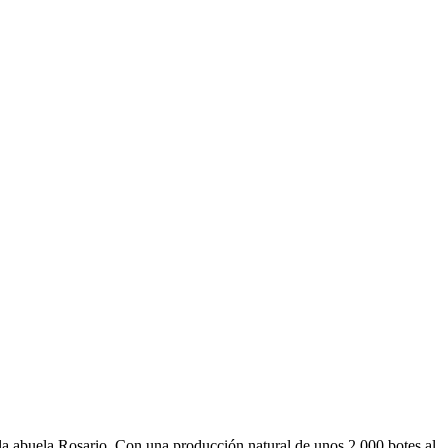
e la abuela Rosario. Con una producción natural de unos 2.000 botes al