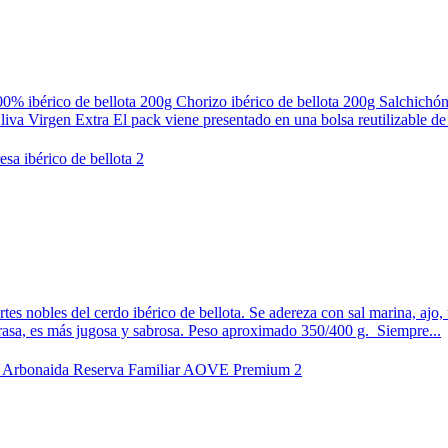
 ibérico de bellota 200g Chorizo ibérico de bellota 200g Salchichón
liva Virgen Extra El pack viene presentado en una bolsa reutilizable de
artes nobles del cerdo ibérico de bellota. Se adereza con sal marina, aj
 grasa, es más jugosa y sabrosa. Peso aproximado 350/400 g. Siempre...