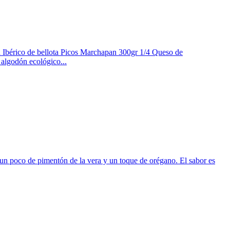
 Ibérico de bellota Picos Marchapan 300gr 1/4 Queso de
 algodón ecológico...
o, un poco de pimentón de la vera y un toque de orégano. El sabor es