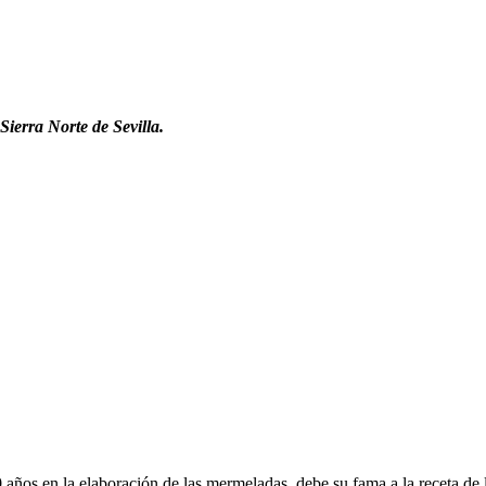
 Sierra Norte de Sevilla.
80 años en la elaboración de las mermeladas, debe su fama a la receta d