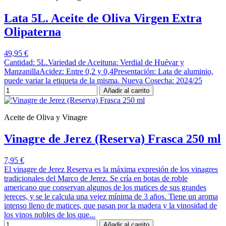
Lata 5L. Aceite de Oliva Virgen Extra
Olipaterna
49,95 €
Cantidad: 5L.Variedad de Aceituna: Verdial de Huévar y
ManzanillaAcidez: Entre 0,2 y 0,4Presentación: Lata de aluminio,
puede variar la etiqueta de la misma. Nueva Cosecha: 2024/25
Añadir al carrito
Aceite de Oliva y Vinagre
Vinagre de Jerez (Reserva) Frasca 250 ml
7,95 €
El vinagre de Jerez Reserva es la máxima expresión de los vinagres
tradicionales del Marco de Jerez. Se cría en botas de roble
americano que conservan algunos de los matices de sus grandes
jereces, y se le calcula una vejez mínima de 3 años. Tiene un aroma
intenso lleno de matices, que pasan por la madera y la vinosidad de
los vinos nobles de los que...
Añadir al carrito