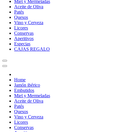
Miel y Mermeladas
Aceite de Oliva
Patés
Quesos
Vino y Cerveza
Licores
Conservas
Aperitivos
Especias
CAJAS REGALO
Home
Jamón ibérico
Embutidos
Miel y Mermeladas
Aceite de Oliva
Patés
Quesos
Vino y Cerveza
Licores
Conservas