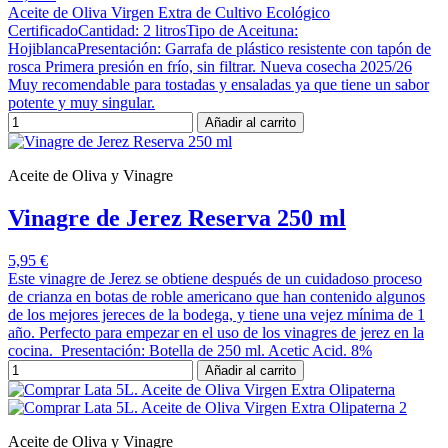
Aceite de Oliva Virgen Extra de Cultivo Ecológico
CertificadoCantidad: 2 litrosTipo de Aceituna:
HojiblancaPresentación: Garrafa de plástico resistente con tapón de
rosca Primera presión en frío, sin filtrar. Nueva cosecha 2025/26
Muy recomendable para tostadas y ensaladas ya que tiene un sabor
potente y muy singular.
Añadir al carrito
Aceite de Oliva y Vinagre
Vinagre de Jerez Reserva 250 ml
5,95 €
Este vinagre de Jerez se obtiene después de un cuidadoso proceso
de crianza en botas de roble americano que han contenido algunos
de los mejores jereces de la bodega, y tiene una vejez mínima de 1
año. Perfecto para empezar en el uso de los vinagres de jerez en la
cocina. Presentación: Botella de 250 ml. Acetic Acid. 8%
Añadir al carrito
Aceite de Oliva y Vinagre