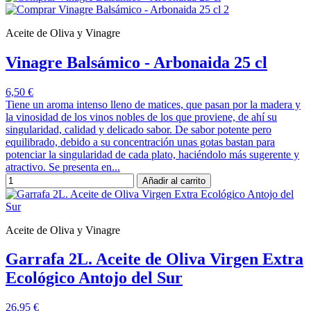
Aceite de Oliva y Vinagre
Vinagre Balsámico - Arbonaida 25 cl
6,50 €
Tiene un aroma intenso lleno de matices, que pasan por la madera y
la vinosidad de los vinos nobles de los que proviene, de ahí su
singularidad, calidad y delicado sabor. De sabor potente pero
equilibrado, debido a su concentración unas gotas bastan para
potenciar la singularidad de cada plato, haciéndolo más sugerente y
atractivo. Se presenta en...
Añadir al carrito
Aceite de Oliva y Vinagre
Garrafa 2L. Aceite de Oliva Virgen Extra
Ecológico Antojo del Sur
26,95 €