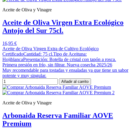
Aceite de Oliva y Vinagre
Aceite de Oliva Virgen Extra Ecológico
Antojo del Sur 75cl.
16,95 €
Aceite de Oliva Virgen Extra de Cultivo Ecológico
CertificadoCantidad: 75 cl.Tipo de Aceituna:
HojiblancaPresentación: Botella de cristal con tapón a rosca.
Primera presión en frío, sin filtrar. Nueva cosecha 2025/26
Muy recomendable para tostadas y ensaladas ya que tiene un sabor
potente y muy singular.
Añadir al carrito
Aceite de Oliva y Vinagre
Arbonaida Reserva Familiar AOVE
Premium