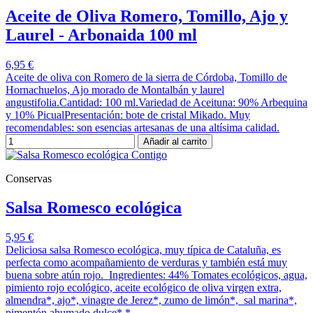
Aceite de Oliva Romero, Tomillo, Ajo y
Laurel - Arbonaida 100 ml
6,95 €
Aceite de oliva con Romero de la sierra de Córdoba, Tomillo de
Hornachuelos, Ajo morado de Montalbán y laurel
angustifolia.Cantidad: 100 ml.Variedad de Aceituna: 90% Arbequina
y 10% PicualPresentación: bote de cristal Mikado. Muy
recomendables: son esencias artesanas de una altísima calidad.
Añadir al carrito
Conservas
Salsa Romesco ecológica
5,95 €
Deliciosa salsa Romesco ecológica, muy típica de Cataluña, es
perfecta como acompañamiento de verduras y también está muy
buena sobre atún rojo. Ingredientes: 44% Tomates ecológicos, agua,
pimiento rojo ecológico, aceite ecológico de oliva virgen extra,
almendra*, ajo*, vinagre de Jerez*, zumo de limón*, sal marina*,
pimentón ahumado dulce* *...