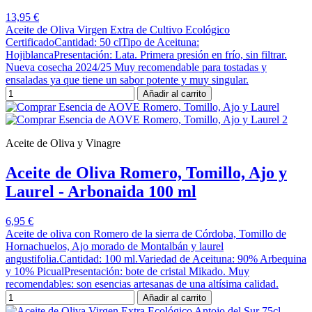
13,95 €
Aceite de Oliva Virgen Extra de Cultivo Ecológico
CertificadoCantidad: 50 clTipo de Aceituna:
HojiblancaPresentación: Lata. Primera presión en frío, sin filtrar.
Nueva cosecha 2024/25 Muy recomendable para tostadas y
ensaladas ya que tiene un sabor potente y muy singular.
Añadir al carrito
Aceite de Oliva y Vinagre
Aceite de Oliva Romero, Tomillo, Ajo y
Laurel - Arbonaida 100 ml
6,95 €
Aceite de oliva con Romero de la sierra de Córdoba, Tomillo de
Hornachuelos, Ajo morado de Montalbán y laurel
angustifolia.Cantidad: 100 ml.Variedad de Aceituna: 90% Arbequina
y 10% PicualPresentación: bote de cristal Mikado. Muy
recomendables: son esencias artesanas de una altísima calidad.
Añadir al carrito