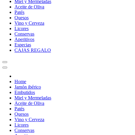
Miel y Mermeladas
Aceite de Oliva
Patés
Quesos
Vino y Cerveza
Licores
Conservas
Aperitivos
Especias
CAJAS REGALO
Home
Jamón ibérico
Embutidos
Miel y Mermeladas
Aceite de Oliva
Patés
Quesos
Vino y Cerveza
Licores
Conservas