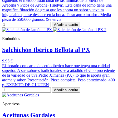
siguiendo el método tradicional de las familias de la Sierra de
Aracena y Picos de Aroche (Huelva). Esta caña de lomo tiene una
magnífica filtración de grasa que les aporta un sabor y textura
inigualable que se deshace en la boca. Peso aproximado: - Media
pieza de 550/600 gramos. (Se envía...
Añadir al carrito
Embutidos
Salchichón Ibérico Bellota al PX
9,95 €
Elaborado con carne de cerdo ibérico hace que tenga una calidad
superior. A sus sabores tradicionales se a añadido el vino procedente
de la variedad de uva Pedro Ximenez (PX), lo que le aporta gran
aroma y sabor. Presentación: Pieza completa. Peso aproximado: 400
g. EXENTO DE GLUTEN
Añadir al carrito
Aperitivos
Aceitunas Gordales