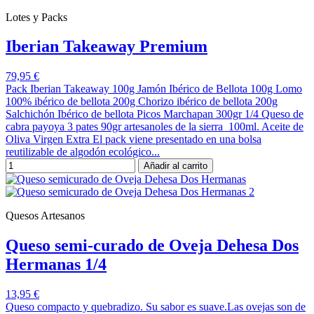
Lotes y Packs
Iberian Takeaway Premium
79,95 €
Pack Iberian Takeaway 100g Jamón Ibérico de Bellota 100g Lomo
100% ibérico de bellota 200g Chorizo ibérico de bellota 200g
Salchichón Ibérico de bellota Picos Marchapan 300gr 1/4 Queso de
cabra payoya 3 pates 90gr artesanoles de la sierra 100ml. Aceite de
Oliva Virgen Extra El pack viene presentado en una bolsa
reutilizable de algodón ecológico...
Añadir al carrito
Quesos Artesanos
Queso semi-curado de Oveja Dehesa Dos
Hermanas 1/4
13,95 €
Queso compacto y quebradizo. Su sabor es suave.Las ovejas son de