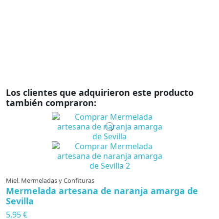
10
r
li
c
Los clientes que adquirieron este producto
también compraron:
Miel. Mermeladas y Confituras
Mermelada artesana de naranja amarga de
Sevilla
5,95 €