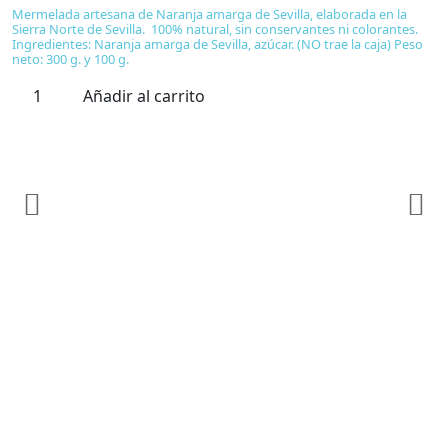
Mermelada artesana de Naranja amarga de Sevilla, elaborada en la
Sierra Norte de Sevilla. 100% natural, sin conservantes ni colorantes.
Ingredientes: Naranja amarga de Sevilla, azúcar. (NO trae la caja) Peso
neto: 300 g. y 100 g.
Añadir al carrito
E
S