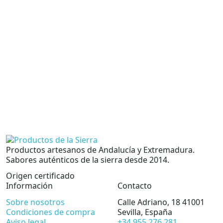
A
A
6
Ac
H
1
b
un
Productos artesanos de Andalucía y Extremadura.
Sabores auténticos de la sierra desde 2014.
Origen certificado
Información
Contacto
Sobre nosotros
Calle Adriano, 18
41001
Condiciones de compra
Sevilla, España
Aviso legal
+34 955 276 281