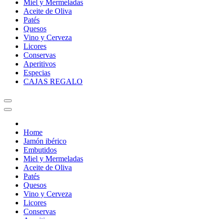
Miel y Mermeladas
Aceite de Oliva
Patés
Quesos
Vino y Cerveza
Licores
Conservas
Aperitivos
Especias
CAJAS REGALO
Home
Jamón ibérico
Embutidos
Miel y Mermeladas
Aceite de Oliva
Patés
Quesos
Vino y Cerveza
Licores
Conservas