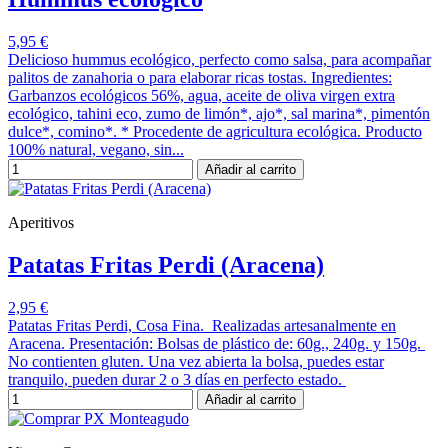
5,95 €
Delicioso hummus ecológico, perfecto como salsa, para acompañar
palitos de zanahoria o para elaborar ricas tostas. Ingredientes:
Garbanzos ecológicos 56%, agua, aceite de oliva virgen extra
ecológico, tahini eco, zumo de limón*, ajo*, sal marina*, pimentón
dulce*, comino*. * Procedente de agricultura ecológica. Producto
100% natural, vegano, sin...
Añadir al carrito
Aperitivos
Patatas Fritas Perdi (Aracena)
2,95 €
Patatas Fritas Perdi, Cosa Fina. Realizadas artesanalmente en
Aracena. Presentación: Bolsas de plástico de: 60g., 240g. y 150g.
No contienten gluten. Una vez abierta la bolsa, puedes estar
tranquilo, pueden durar 2 o 3 días en perfecto estado.
Añadir al carrito