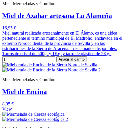
Miel. Mermeladas y Confituras
Miel de Azahar artesana La Alameña
16,95 €
Miel natural realizada artesanalmente en El Álamo, es una aldea
perteneciente al término municipal de El Madroño, enclavada en el
extremo Noroccidental de la provincia de Sevilla y en las
estribaciones de la Sierra de Aracena. Tres tamaños disponibles:
Tarros de cristal de 500g. y 1Kg. y tarro de plástico de 2Kg.
Añadir al carrito
Miel. Mermeladas y Confituras
Miel de Encina
8,95 €
View