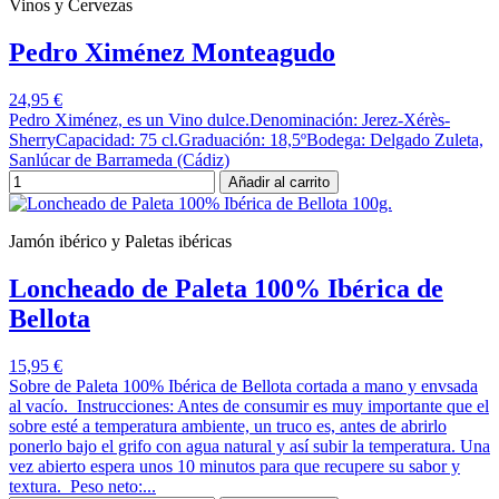
Vinos y Cervezas
Pedro Ximénez Monteagudo
24,95 €
Pedro Ximénez, es un Vino dulce.Denominación: Jerez-Xérès-
SherryCapacidad: 75 cl.Graduación: 18,5ºBodega: Delgado Zuleta,
Sanlúcar de Barrameda (Cádiz)
Añadir al carrito
Jamón ibérico y Paletas ibéricas
Loncheado de Paleta 100% Ibérica de
Bellota
15,95 €
Sobre de Paleta 100% Ibérica de Bellota cortada a mano y envsada
al vacío. Instrucciones: Antes de consumir es muy importante que el
sobre esté a temperatura ambiente, un truco es, antes de abrirlo
ponerlo bajo el grifo con agua natural y así subir la temperatura. Una
vez abierto espera unos 10 minutos para que recupere su sabor y
textura. Peso neto:...