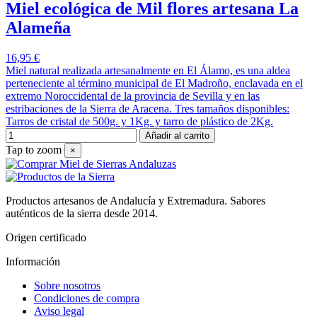
Miel ecológica de Mil flores artesana La
Alameña
16,95 €
Miel natural realizada artesanalmente en El Álamo, es una aldea
perteneciente al término municipal de El Madroño, enclavada en el
extremo Noroccidental de la provincia de Sevilla y en las
estribaciones de la Sierra de Aracena. Tres tamaños disponibles:
Tarros de cristal de 500g. y 1Kg. y tarro de plástico de 2Kg.
Añadir al carrito
Tap to zoom
×
Productos artesanos de Andalucía y Extremadura. Sabores
auténticos de la sierra desde 2014.
Origen certificado
Información
Sobre nosotros
Condiciones de compra
Aviso legal