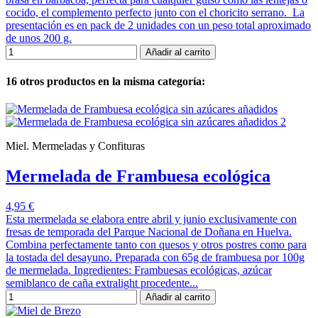
cocido, el complemento perfecto junto con el choricito serrano. La
presentación es en pack de 2 unidades con un peso total aproximado
de unos 200 g.
Añadir al carrito
16 otros productos en la misma categoría:
Miel. Mermeladas y Confituras
Mermelada de Frambuesa ecológica
4,95 €
Esta mermelada se elabora entre abril y junio exclusivamente con
fresas de temporada del Parque Nacional de Doñana en Huelva.
Combina perfectamente tanto con quesos y otros postres como para
la tostada del desayuno. Preparada con 65g de frambuesa por 100g
de mermelada. Ingredientes: Frambuesas ecológicas, azúcar
semiblanco de caña extralight procedente...
Añadir al carrito