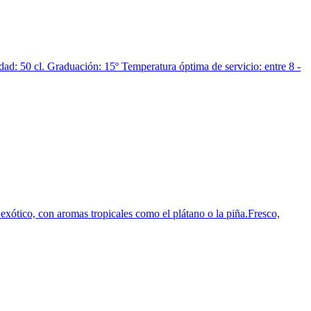
 50 cl. Graduación: 15º Temperatura óptima de servicio: entre 8 -
xótico, con aromas tropicales como el plátano o la piña.Fresco,