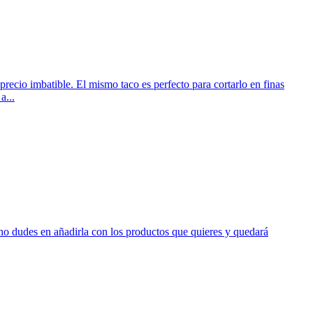
ecio imbatible. El mismo taco es perfecto para cortarlo en finas
a...
 no dudes en añadirla con los productos que quieres y quedará