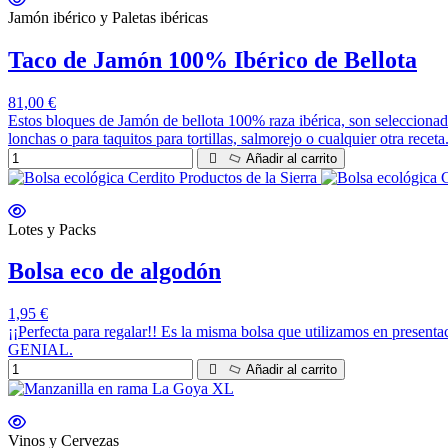
Jamón ibérico y Paletas ibéricas
Taco de Jamón 100% Ibérico de Bellota
81,00 €
Estos bloques de Jamón de bellota 100% raza ibérica, son seleccionad
lonchas o para taquitos para tortillas, salmorejo o cualquier otra rece
Añadir al carrito
Lotes y Packs
Bolsa eco de algodón
1,95 €
¡¡Perfecta para regalar!! Es la misma bolsa que utilizamos en present
GENIAL.
Añadir al carrito
Vinos y Cervezas