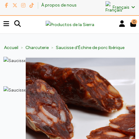
À propos de nous
Français
0
Accueil
Charcuterie
Saucisse d'Échine de porc Ibérique