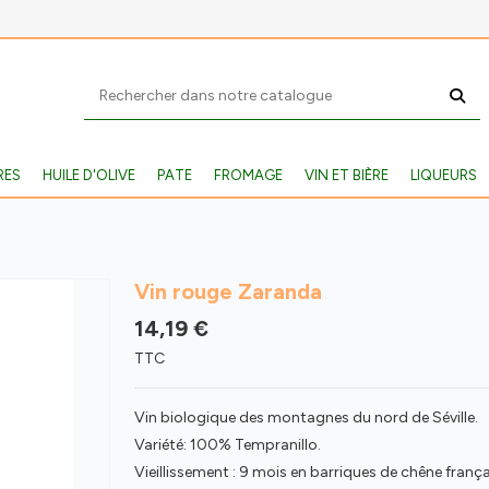
RES
HUILE D'OLIVE
PATE
FROMAGE
VIN ET BIÈRE
LIQUEURS
Vin rouge Zaranda
14,19 €
TTC
Vin biologique des montagnes du nord de Séville.
Variété: 100% Tempranillo.
Vieillissement : 9 mois en barriques de chêne frança