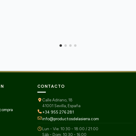
ÓN
CONTACTO
Calle Adriano, 18
41001 Sevilla, España
 compra
+34 955 276 281
info@productosdelasierra.com
Lun - Vie: 10:30 - 18:00 / 21:00
Sáb - Dom: 10:30 - 16:00