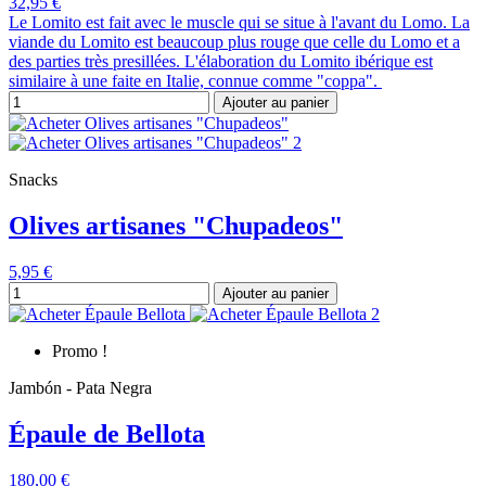
32,95 €
Le Lomito est fait avec le muscle qui se situe à l'avant du Lomo. La
viande du Lomito est beaucoup plus rouge que celle du Lomo et a
des parties très presillées. L'élaboration du Lomito ibérique est
similaire à une faite en Italie, connue comme "coppa".
Ajouter au panier
Snacks
Olives artisanes "Chupadeos"
5,95 €
Ajouter au panier
Promo !
Jambón - Pata Negra
Épaule de Bellota
180,00 €