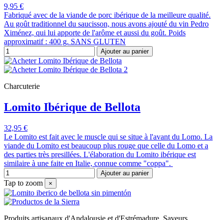
9,95 €
Fabriqué avec de la viande de porc ibérique de la meilleure qualité.
Au goût traditionnel du saucisson, nous avons ajouté du vin Pedro
Ximénez, qui lui apporte de l'arôme et aussi du goût. Poids
approximatif : 400 g. SANS GLUTEN
Ajouter au panier
Charcuterie
Lomito Ibérique de Bellota
32,95 €
Le Lomito est fait avec le muscle qui se situe à l'avant du Lomo. La
viande du Lomito est beaucoup plus rouge que celle du Lomo et a
des parties très presillées. L'élaboration du Lomito ibérique est
similaire à une faite en Italie, connue comme "coppa".
Ajouter au panier
Tap to zoom
×
Produits artisanaux d'Andalousie et d'Estrémadure. Saveurs