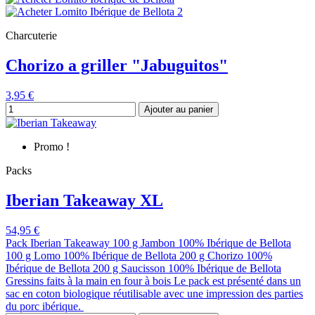
Charcuterie
Chorizo a griller "Jabuguitos"
3,95 €
Ajouter au panier
Promo !
Packs
Iberian Takeaway XL
54,95 €
Pack Iberian Takeaway 100 g Jambon 100% Ibérique de Bellota
100 g Lomo 100% Ibérique de Bellota 200 g Chorizo 100%
Ibérique de Bellota 200 g Saucisson 100% Ibérique de Bellota
Gressins faits à la main en four à bois Le pack est présenté dans un
sac en coton biologique réutilisable avec une impression des parties
du porc ibérique.