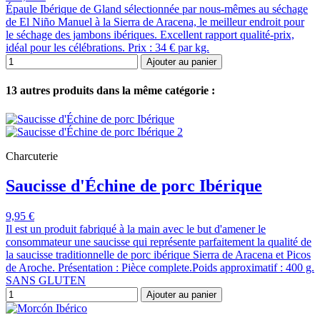
Épaule Ibérique de Gland sélectionnée par nous-mêmes au séchage
de El Niño Manuel à la Sierra de Aracena, le meilleur endroit pour
le séchage des jambons ibériques. Excellent rapport qualité-prix,
idéal pour les célébrations. Prix : 34 € par kg.
Ajouter au panier
13 autres produits dans la même catégorie :
Charcuterie
Saucisse d'Échine de porc Ibérique
9,95 €
Il est un produit fabriqué à la main avec le but d'amener le
consommateur une saucisse qui représente parfaitement la qualité de
la saucisse traditionnelle de porc ibérique Sierra de Aracena et Picos
de Aroche. Présentation : Pièce complete.Poids approximatif : 400 g.
SANS GLUTEN
Ajouter au panier