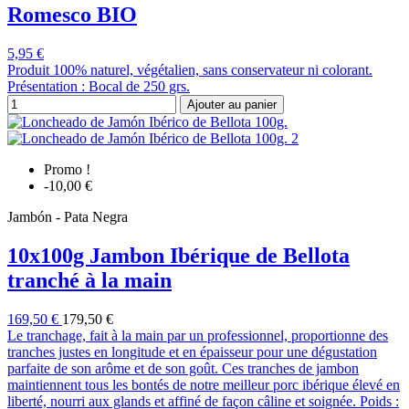
Romesco BIO
5,95 €
Produit 100% naturel, végétalien, sans conservateur ni colorant.
Présentation : Bocal de 250 grs.
Ajouter au panier
Promo !
-10,00 €
Jambón - Pata Negra
10x100g Jambon Ibérique de Bellota
tranché à la main
169,50 €
179,50 €
Le tranchage, fait à la main par un professionnel, proportionne des
tranches justes en longitude et en épaisseur pour une dégustation
parfaite de son arôme et de son goût. Ces tranches de jambon
maintiennent tous les bontés de notre meilleur porc ibérique élevé en
liberté, nourri aux glands et affiné de façon câline et soignée. Poids :