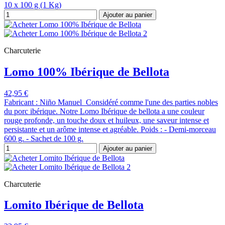
10 x 100 g (1 Kg)
Ajouter au panier
Charcuterie
Lomo 100% Ibérique de Bellota
42,95 €
Fabricant : Niño Manuel Considéré comme l'une des parties nobles
du porc ibérique. Notre Lomo Ibérique de bellota a une couleur
rouge profonde, un touche doux et huileux, une saveur intense et
persistante et un arôme intense et agréable. Poids : - Demi-morceau
600 g. - Sachet de 100 g.
Ajouter au panier
Charcuterie
Lomito Ibérique de Bellota