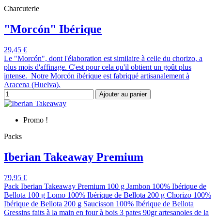
Charcuterie
"Morcón" Ibérique
29,45 €
Le "Morcón", dont l'élaboration est similaire à celle du chorizo, a
plus mois d'affinage. C'est pour cela qu'il obtient un goût plus
intense. Notre Morcón ibérique est fabriqué artisanalement à
Aracena (Huelva).
Ajouter au panier
Promo !
Packs
Iberian Takeaway Premium
79,95 €
Pack Iberian Takeaway Premium 100 g Jambon 100% Ibérique de
Bellota 100 g Lomo 100% Ibérique de Bellota 200 g Chorizo 100%
Ibérique de Bellota 200 g Saucisson 100% Ibérique de Bellota
Gressins faits à la main en four à bois 3 pates 90gr artesanoles de la