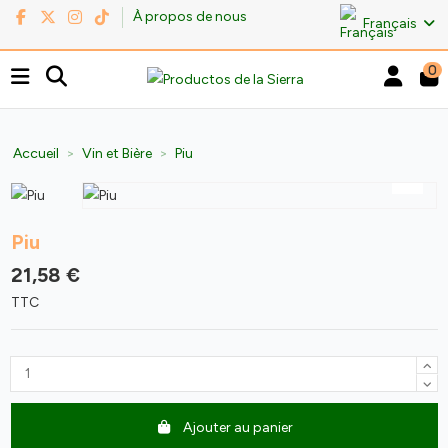
À propos de nous
Français
0
Accueil
Vin et Bière
Piu
Piu
21,58 €
TTC
Ajouter au panier