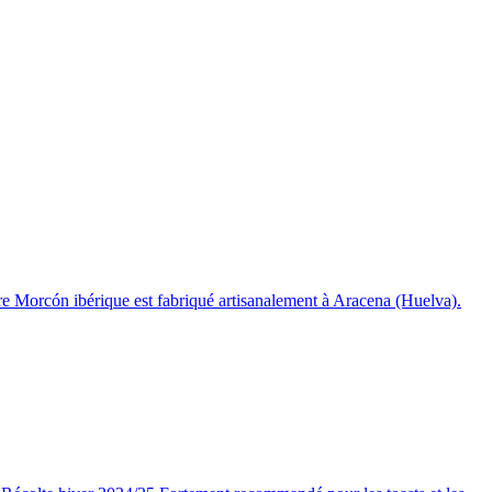
otre Morcón ibérique est fabriqué artisanalement à Aracena (Huelva).