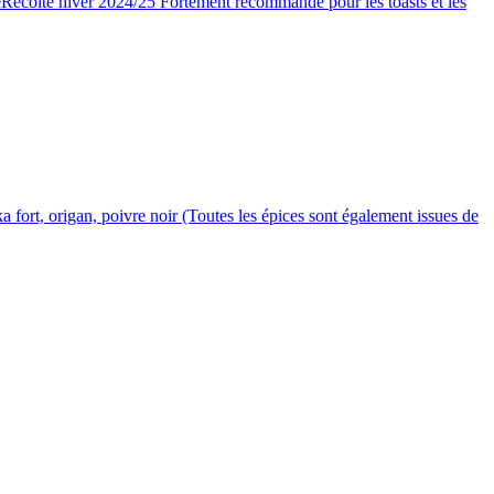
ageRécolte hiver 2024/25 Fortement recommandé pour les toasts et les
ka fort, origan, poivre noir (Toutes les épices sont également issues de