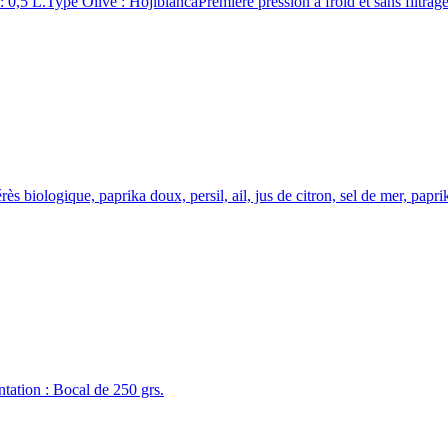
 : 0,5 L.Type Olive : HojiblancaPremière pression à froid et sans filtr
ès biologique, paprika doux, persil, ail, jus de citron, sel de mer, papri
ntation : Bocal de 250 grs.