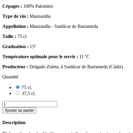
Cépages :
100% Palomino
Type de vin :
Manzanilla
Appellation :
Manzanilla - Sanlúcar de Barrameda
Taille :
75 cl
Graduation :
15º
Température optimale pour le servir :
11 ºC
Producteur :
Delgado Zuleta, à Sanlúcar de Barrameda (Cádiz)
Quantité
75 cl.
37,5 cl.
Ajouter au panier
Description