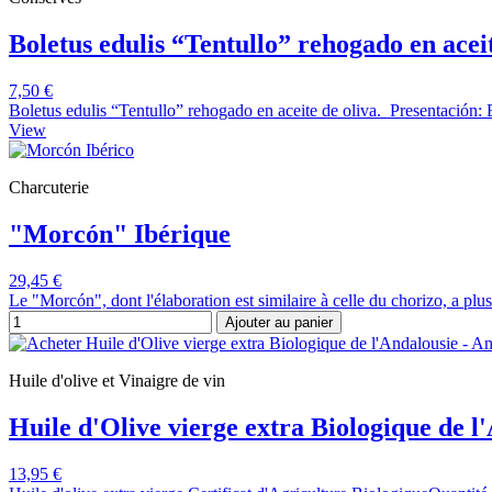
Boletus edulis “Tentullo” rehogado en aceit
7,50 €
Boletus edulis “Tentullo” rehogado en aceite de oliva. Presentación: B
View
Charcuterie
"Morcón" Ibérique
29,45 €
Le "Morcón", dont l'élaboration est similaire à celle du chorizo, a pl
Ajouter au panier
Huile d'olive et Vinaigre de vin
Huile d'Olive vierge extra Biologique de l
13,95 €