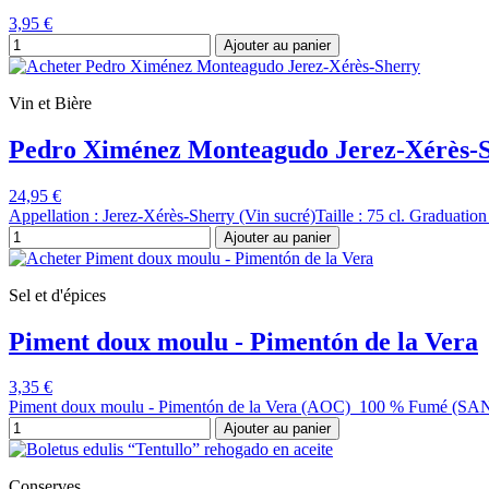
3,95 €
Ajouter au panier
Vin et Bière
Pedro Ximénez Monteagudo Jerez-Xérès-
24,95 €
Appellation : Jerez-Xérès-Sherry (Vin sucré)Taille : 75 cl. Graduatio
Ajouter au panier
Sel et d'épices
Piment doux moulu - Pimentón de la Vera
3,35 €
Piment doux moulu - Pimentón de la Vera (AOC) 100 % Fumé (SANS
Ajouter au panier
Conserves